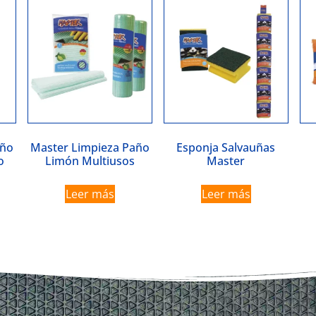
año
Master Limpieza Paño
Esponja Salvauñas
o
Limón Multiusos
Master
Leer más
Leer más