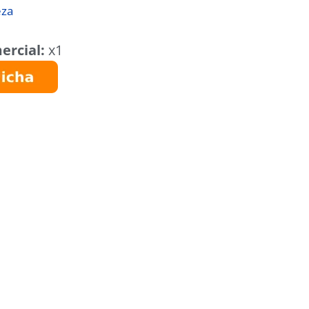
eza
ercial:
x1