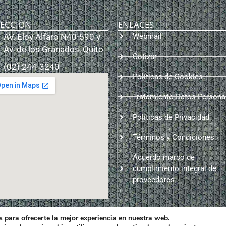
RECCIÓN
ENLACES
AV. Eloy Alfaro N40-590 y
Webmail
Av. de los Granados, Quito
Cotizar
(02) 244-3240
Políticas de Cookies
Tratamiento Datos Persona
Políticas de Privacidad
Términos y Condiciones
Acuerdo marco de
cumplimiento integral de
proveedores
 para ofrecerte la mejor experiencia en nuestra web.