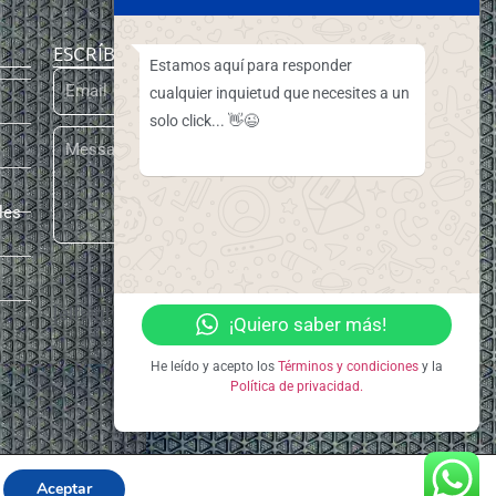
ESCRÍBENOS
Estamos aquí para responder
cualquier inquietud que necesites a un
solo click... 👋😉
les
ENVIAR
[elfsight_whatsapp_chat id="3"]
¡Quiero saber más!
He leído y acepto los
Términos y condiciones
y la
Política de privacidad.
Aceptar