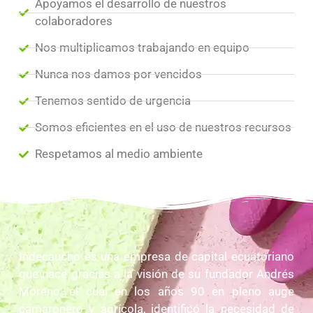
Apoyamos el desarrollo de nuestros
colaboradores
Nos multiplicamos trabajando en equipo
Nunca nos damos por vencidos
Tenemos sentido de urgencia
Somos eficientes en el uso de nuestros recursos
Respetamos al medio ambiente
Indecaucho es una empresa de capital ecuatoriano
que nace gracias a la visión de su fundador Andrés
Moreno, el cual en los años 90 en pleno auge
camaronero y agrícola, identificó la necesidad de