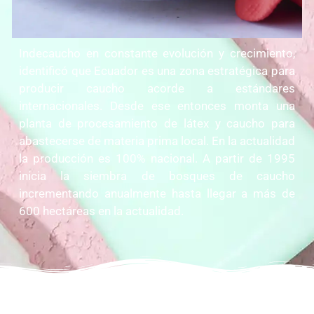
Indecaucho en constante evolución y crecimiento,
identificó que Ecuador es una zona estratégica para
producir caucho acorde a estándares
internacionales. Desde ese entonces monta una
planta de procesamiento de látex y caucho para
abastecerse de materia prima local. En la actualidad
la producción es 100% nacional. A partir de 1995
inicia la siembra de bosques de caucho
incrementando anualmente hasta llegar a más de
600 hectáreas en la actualidad.