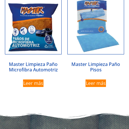
Master Limpieza Paño
Master Limpieza Paño
Microfibra Automotriz
Pisos
Leer más
Leer más