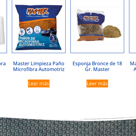
bra
Master Limpieza Paño
Esponja Bronce de 18
Ma
a
Microfibra Automotriz
Gr. Master
Leer más
Leer más