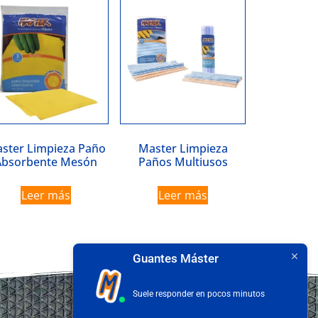
ster Limpieza Paño
Master Limpieza
Absorbente Mesón
Paños Multiusos
Leer más
Leer más
Guantes Máster
Suele responder en pocos minutos