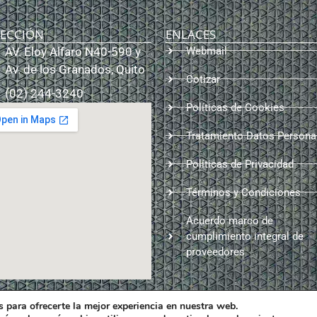
RECCIÓN
ENLACES
AV. Eloy Alfaro N40-590 y
Webmail
Av. de los Granados, Quito
Cotizar
(02) 244-3240
Políticas de Cookies
Tratamiento Datos Persona
Políticas de Privacidad
Términos y Condiciones
Acuerdo marco de
cumplimiento integral de
proveedores
 para ofrecerte la mejor experiencia en nuestra web.