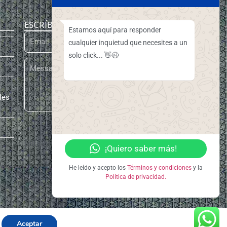
ESCRÍBENOS
Estamos aquí para responder
cualquier inquietud que necesites a un
solo click... 👋😉
les
ENVIAR
[elfsight_whatsapp_chat id="3"]
¡Quiero saber más!
He leído y acepto los
Términos y condiciones
y la
Política de privacidad.
Aceptar