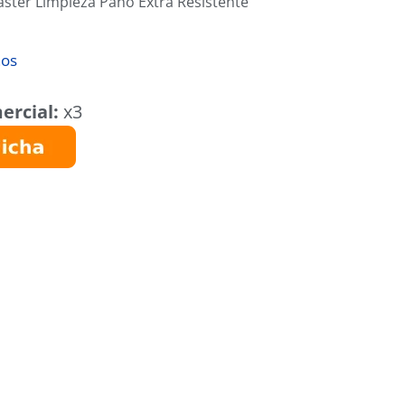
ster Limpieza Paño Extra Resistente
ños
ercial:
x3