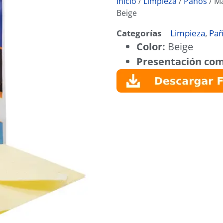
Inicio
/
Limpieza
/
Paños
/ Ma
Beige
Categorías
Limpieza
,
Pa
Color:
Beige
Presentación com