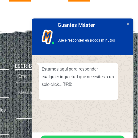
Guantes Máster
Suele responder en pocos minutos
ESCRÍBENOS
Estamos aquí para responder
cualquier inquietud que necesites a un
solo click... 👋😉
les
ENVIAR
[elfsight_whatsapp_chat id="3"]