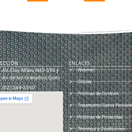
RECCIÓN
ENLACES
AV. Eloy Alfaro N40-590 y
Webmail
Av. de los Granados, Quito
Cotizar
(02) 244-3240
Políticas de Cookies
Tratamiento Datos Persona
Políticas de Privacidad
Términos y Condiciones