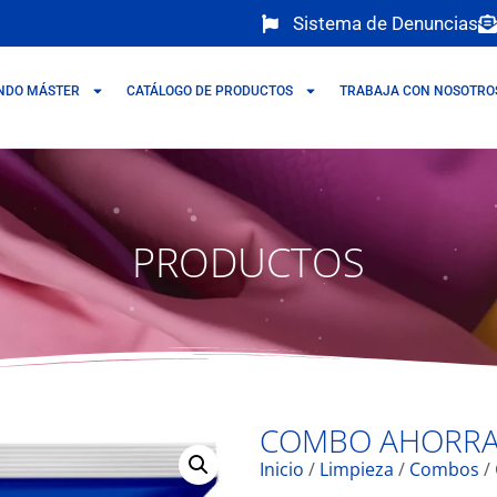
Sistema de Denuncias
NDO MÁSTER
CATÁLOGO DE PRODUCTOS
TRABAJA CON NOSOTRO
PRODUCTOS
COMBO AHORR
Inicio
/
Limpieza
/
Combos
/